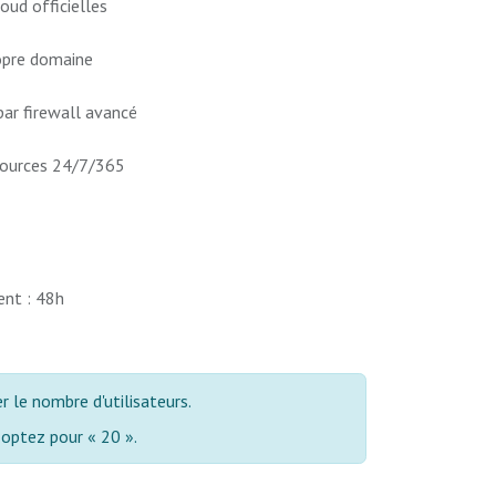
oud officielles
ropre domaine
ar firewall avancé
ssources 24/7/365
ent : 48h
 le nombre d'utilisateurs.
, optez pour « 20 ».