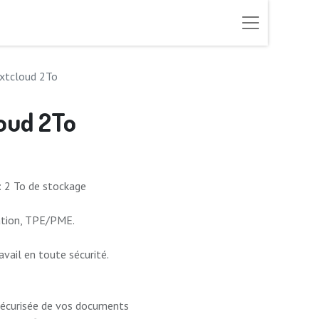
extcloud 2To
loud 2To
: 2 To de stockage
iation, TPE/PME.
ail en toute sécurité.
sécurisée de vos documents